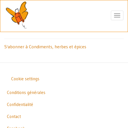
Aller
au
contenu
Toggl
principal
navig
S'abonner à Condiments, herbes et épices
Cookie settings
Outils
Footer
Conditions générales
Confidentialité
Contact